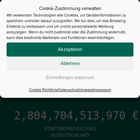
STEUERZAHLER
Cookie Zustimmung verwalten
Wir verwenden Technologien wie Cookies, um Geräteinformationen zu
speichern und/oder darauf zuzugreifen. Wir tun dies, um das Browsing-
7,052
€
Erlebnis zu verbessern und um (nicht) personalisierte Werbung
anzuzeigen. Wenn du nicht zustimmst oder die Zustimmung widerrufst,
kann dies bestimmte Merkmale und Funktionen beeinträchtigen.
NEUVERSCHULDUNG
PRO SEKUNDE
Akzeptieren
Ablehnen
1,601
€
Einstellungen anpassen
ZINSEN
Cookie Richtlinie
Datenschutzhinweis
Impressum
PRO SEKUNDE
2,804,704,515,246
€
STAATSVERSCHULDUNG
IN DEUTSCHLAND