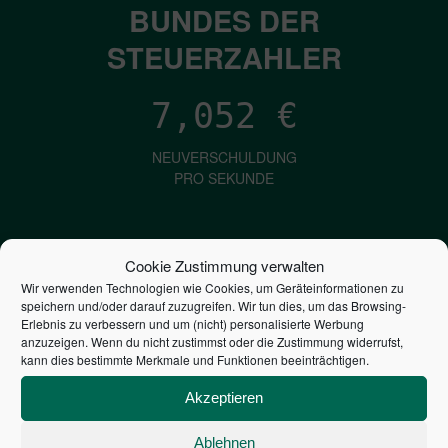
BUNDES DER
STEUERZAHLER
7,052
€
NEUVERSCHULDUNG
PRO SEKUNDE
1,601
€
Cookie Zustimmung verwalten
Wir verwenden Technologien wie Cookies, um Geräteinformationen zu
ZINSEN
speichern und/oder darauf zuzugreifen. Wir tun dies, um das Browsing-
PRO SEKUNDE
Erlebnis zu verbessern und um (nicht) personalisierte Werbung
anzuzeigen. Wenn du nicht zustimmst oder die Zustimmung widerrufst,
kann dies bestimmte Merkmale und Funktionen beeinträchtigen.
2,805,369,665,866
€
Akzeptieren
STAATSVERSCHULDUNG
Ablehnen