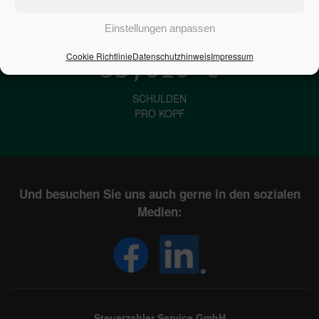
IN DEUTSCHLAND
Einstellungen anpassen
Cookie Richtlinie
Datenschutzhinweis
Impressum
33,610
€
SCHULDEN
PRO KOPF
Und besuchen Sie uns auch gerne in den sozialen
Medien:
Steuerzahler Service GmbH