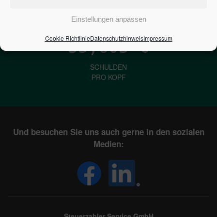
IN DEUTSCHLAND
Einstellungen anpassen
Cookie Richtlinie
Datenschutzhinweis
Impressum
33,603
€
SCHULDEN
PRO KOPF
Und besuchen Sie uns auch gerne in den sozialen
Medien:
Steuerzahler Service GmbH