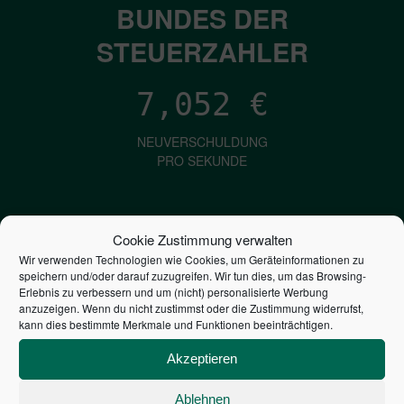
BUNDES DER
STEUERZAHLER
7,052
€
NEUVERSCHULDUNG
PRO SEKUNDE
1,601
€
Cookie Zustimmung verwalten
Wir verwenden Technologien wie Cookies, um Geräteinformationen zu
ZINSEN
speichern und/oder darauf zuzugreifen. Wir tun dies, um das Browsing-
PRO SEKUNDE
Erlebnis zu verbessern und um (nicht) personalisierte Werbung
anzuzeigen. Wenn du nicht zustimmst oder die Zustimmung widerrufst,
kann dies bestimmte Merkmale und Funktionen beeinträchtigen.
2,804,764,491,208
€
Akzeptieren
STAATSVERSCHULDUNG
Ablehnen