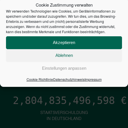
STEUERZAHLER
Cookie Zustimmung verwalten
Wir verwenden Technologien wie Cookies, um Geräteinformationen zu
7,052
€
speichern und/oder darauf zuzugreifen. Wir tun dies, um das Browsing-
Erlebnis zu verbessern und um (nicht) personalisierte Werbung
anzuzeigen. Wenn du nicht zustimmst oder die Zustimmung widerrufst,
NEUVERSCHULDUNG
kann dies bestimmte Merkmale und Funktionen beeinträchtigen.
PRO SEKUNDE
Akzeptieren
Ablehnen
1,601
€
Einstellungen anpassen
ZINSEN
PRO SEKUNDE
Cookie Richtlinie
Datenschutzhinweis
Impressum
2,804,835,497,444
€
STAATSVERSCHULDUNG
IN DEUTSCHLAND