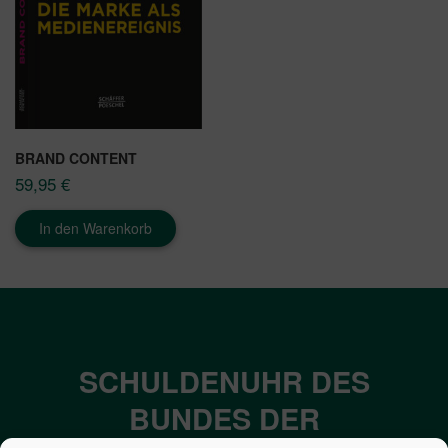
BRAND CONTENT
59,95
€
In den Warenkorb
SCHULDENUHR DES
BUNDES DER