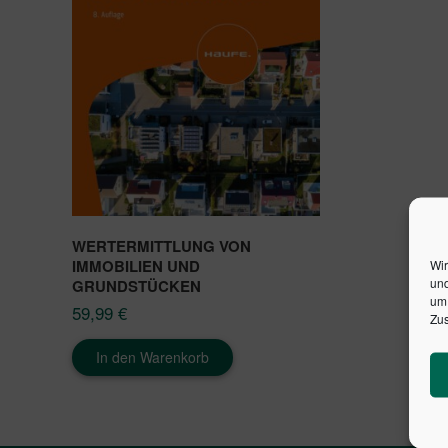
WERTERMITTLUNG VON
IMMOBILIEN UND
Wir
und
GRUNDSTÜCKEN
um 
59,99
€
Zus
In den Warenkorb