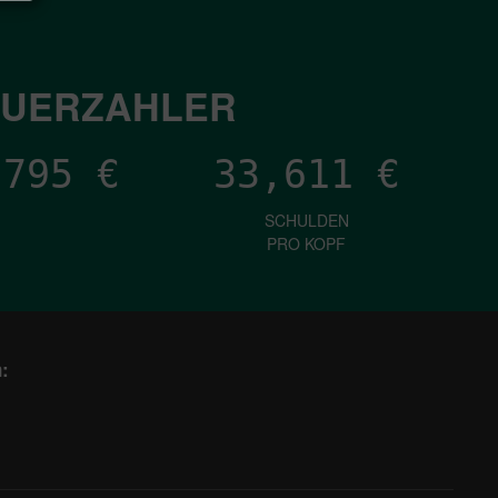
EUERZAHLER
,911
€
33,611
€
SCHULDEN
PRO KOPF
: