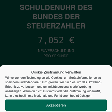
SCHULDENUHR DES
BUNDES DER
STEUERZAHLER
7,052
€
NEUVERSCHULDUNG
PRO SEKUNDE
Cookie Zustimmung verwalten
1,601
€
Wir verwenden Technologien wie Cookies, um Geräteinformationen zu
speichern und/oder darauf zuzugreifen. Wir tun dies, um das Browsing-
ZINSEN
Erlebnis zu verbessern und um (nicht) personalisierte Werbung
anzuzeigen. Wenn du nicht zustimmst oder die Zustimmung widerrufst,
PRO SEKUNDE
kann dies bestimmte Merkmale und Funktionen beeinträchtigen.
Akzeptieren
2,804,768,934,624
€