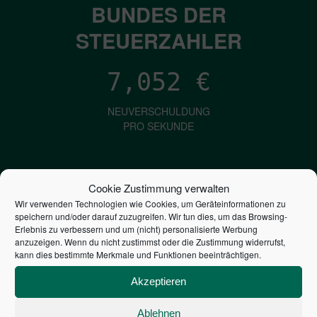
BUNDES DER
STEUERZAHLER
7,052
€
NEUVERSCHULDUNG
PRO SEKUNDE
1,601
€
Cookie Zustimmung verwalten
Wir verwenden Technologien wie Cookies, um Geräteinformationen zu
ZINSEN
speichern und/oder darauf zuzugreifen. Wir tun dies, um das Browsing-
PRO SEKUNDE
Erlebnis zu verbessern und um (nicht) personalisierte Werbung
anzuzeigen. Wenn du nicht zustimmst oder die Zustimmung widerrufst,
kann dies bestimmte Merkmale und Funktionen beeinträchtigen.
2,805,485,543,695
€
Akzeptieren
STAATSVERSCHULDUNG
Ablehnen