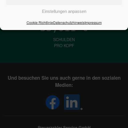
IN DEUTSCHLAND
Einstellungen anpassen
Cookie Richtlinie
Datenschutzhinweis
Impressum
33,611
€
SCHULDEN
PRO KOPF
Und besuchen Sie uns auch gerne in den sozialen
Medien:
Steuerzahler Service GmbH