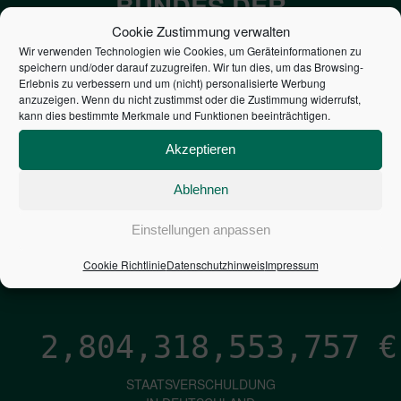
BUNDES DER
STEUERZAHLER
Cookie Zustimmung verwalten
Wir verwenden Technologien wie Cookies, um Geräteinformationen zu
speichern und/oder darauf zuzugreifen. Wir tun dies, um das Browsing-
7,052
€
Erlebnis zu verbessern und um (nicht) personalisierte Werbung
anzuzeigen. Wenn du nicht zustimmst oder die Zustimmung widerrufst,
kann dies bestimmte Merkmale und Funktionen beeinträchtigen.
NEUVERSCHULDUNG
PRO SEKUNDE
Akzeptieren
Ablehnen
1,601
€
Einstellungen anpassen
ZINSEN
Cookie Richtlinie
Datenschutzhinweis
Impressum
PRO SEKUNDE
2,804,318,554,991
€
STAATSVERSCHULDUNG