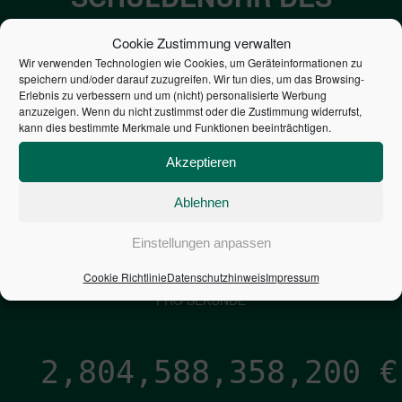
BUNDES DER
Cookie Zustimmung verwalten
STEUERZAHLER
Wir verwenden Technologien wie Cookies, um Geräteinformationen zu
speichern und/oder darauf zuzugreifen. Wir tun dies, um das Browsing-
Erlebnis zu verbessern und um (nicht) personalisierte Werbung
7,052
€
anzuzeigen. Wenn du nicht zustimmst oder die Zustimmung widerrufst,
kann dies bestimmte Merkmale und Funktionen beeinträchtigen.
NEUVERSCHULDUNG
Akzeptieren
PRO SEKUNDE
Ablehnen
1,601
€
Einstellungen anpassen
Cookie Richtlinie
Datenschutzhinweis
Impressum
ZINSEN
PRO SEKUNDE
2,804,588,359,469
€