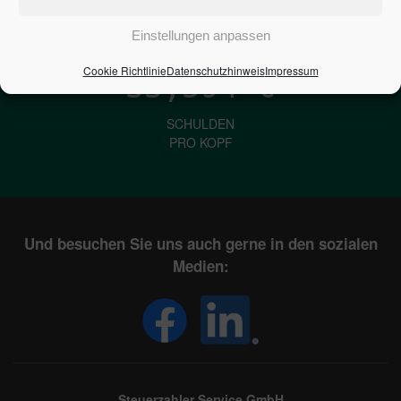
IN DEUTSCHLAND
Einstellungen anpassen
Cookie Richtlinie
Datenschutzhinweis
Impressum
33,594
€
SCHULDEN
PRO KOPF
Und besuchen Sie uns auch gerne in den sozialen
Medien:
Steuerzahler Service GmbH