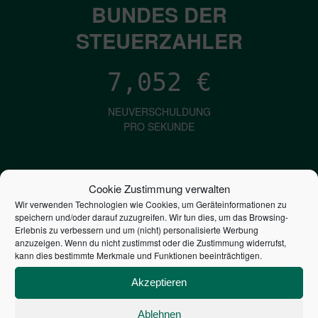
BUNDES DER
STEUERZAHLER
7,052
€
NEUVERSCHULDUNG
PRO SEKUNDE
1,601
€
Cookie Zustimmung verwalten
Wir verwenden Technologien wie Cookies, um Geräteinformationen zu
ZINSEN
speichern und/oder darauf zuzugreifen. Wir tun dies, um das Browsing-
PRO SEKUNDE
Erlebnis zu verbessern und um (nicht) personalisierte Werbung
anzuzeigen. Wenn du nicht zustimmst oder die Zustimmung widerrufst,
kann dies bestimmte Merkmale und Funktionen beeinträchtigen.
2,804,071,895,424
€
Akzeptieren
STAATSVERSCHULDUNG
Ablehnen