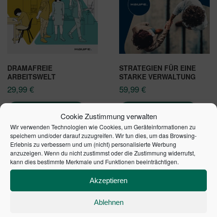
DRAMAFREIE
STRATEGIEN FÜR EINE
ARBEITSWELT
STARKE VERWALTUNG
29,99
€
59,99
€
In den Warenkorb
In den Warenkorb
Cookie Zustimmung verwalten
Wir verwenden Technologien wie Cookies, um Geräteinformationen zu
speichern und/oder darauf zuzugreifen. Wir tun dies, um das Browsing-
Erlebnis zu verbessern und um (nicht) personalisierte Werbung
anzuzeigen. Wenn du nicht zustimmst oder die Zustimmung widerrufst,
kann dies bestimmte Merkmale und Funktionen beeinträchtigen.
SCHULDENUHR DES
Akzeptieren
BUNDES DER
Ablehnen