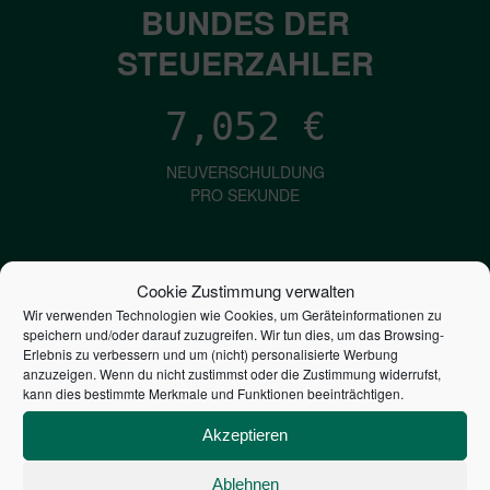
BUNDES DER
STEUERZAHLER
7,052
€
NEUVERSCHULDUNG
PRO SEKUNDE
1,601
€
Cookie Zustimmung verwalten
Wir verwenden Technologien wie Cookies, um Geräteinformationen zu
ZINSEN
speichern und/oder darauf zuzugreifen. Wir tun dies, um das Browsing-
PRO SEKUNDE
Erlebnis zu verbessern und um (nicht) personalisierte Werbung
anzuzeigen. Wenn du nicht zustimmst oder die Zustimmung widerrufst,
kann dies bestimmte Merkmale und Funktionen beeinträchtigen.
2,805,551,967,365
€
Akzeptieren
STAATSVERSCHULDUNG
Ablehnen