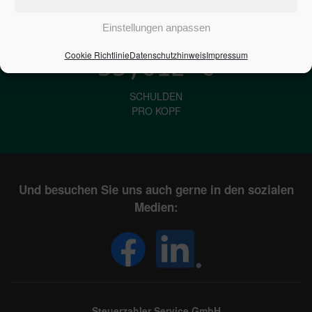
IN DEUTSCHLAND
Einstellungen anpassen
Cookie Richtlinie
Datenschutzhinweis
Impressum
33,612
€
SCHULDEN
PRO KOPF
Und besuchen Sie uns auch gerne in den sozialen
Medien:
Steuerzahler Service GmbH