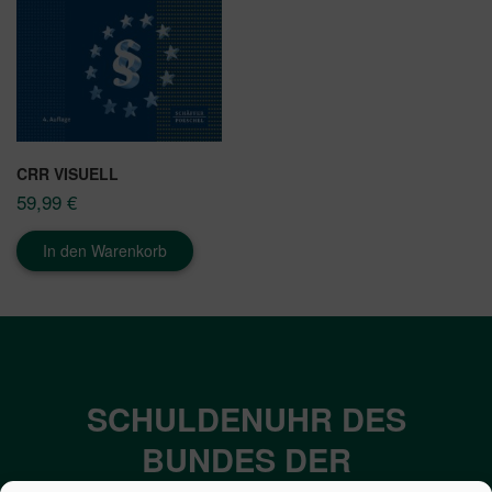
CRR VISUELL
59,99
€
In den Warenkorb
SCHULDENUHR DES
BUNDES DER