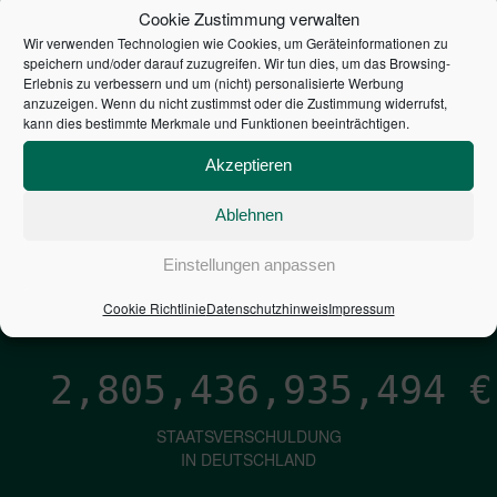
STEUERZAHLER
Cookie Zustimmung verwalten
Wir verwenden Technologien wie Cookies, um Geräteinformationen zu
7,052
€
speichern und/oder darauf zuzugreifen. Wir tun dies, um das Browsing-
Erlebnis zu verbessern und um (nicht) personalisierte Werbung
anzuzeigen. Wenn du nicht zustimmst oder die Zustimmung widerrufst,
NEUVERSCHULDUNG
kann dies bestimmte Merkmale und Funktionen beeinträchtigen.
PRO SEKUNDE
Akzeptieren
Ablehnen
1,601
€
Einstellungen anpassen
ZINSEN
PRO SEKUNDE
Cookie Richtlinie
Datenschutzhinweis
Impressum
2,805,436,936,340
€
STAATSVERSCHULDUNG
IN DEUTSCHLAND