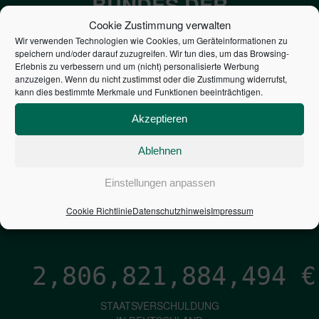
BUNDES DER
STEUERZAHLER
Cookie Zustimmung verwalten
Wir verwenden Technologien wie Cookies, um Geräteinformationen zu
speichern und/oder darauf zuzugreifen. Wir tun dies, um das Browsing-
7,052
€
Erlebnis zu verbessern und um (nicht) personalisierte Werbung
anzuzeigen. Wenn du nicht zustimmst oder die Zustimmung widerrufst,
kann dies bestimmte Merkmale und Funktionen beeinträchtigen.
NEUVERSCHULDUNG
PRO SEKUNDE
Akzeptieren
Ablehnen
1,601
€
Einstellungen anpassen
ZINSEN
Cookie Richtlinie
Datenschutzhinweis
Impressum
PRO SEKUNDE
2,806,821,885,707
€
STAATSVERSCHULDUNG