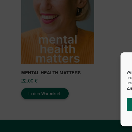
MENTAL HEALTH MATTERS
Wir
und
22,00
€
um 
Zus
In den Warenkorb