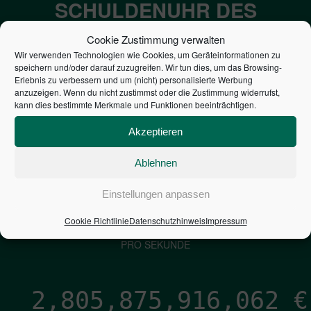
SCHULDENUHR DES
BUNDES DER
Cookie Zustimmung verwalten
STEUERZAHLER
Wir verwenden Technologien wie Cookies, um Geräteinformationen zu
speichern und/oder darauf zuzugreifen. Wir tun dies, um das Browsing-
Erlebnis zu verbessern und um (nicht) personalisierte Werbung
anzuzeigen. Wenn du nicht zustimmst oder die Zustimmung widerrufst,
7,052
€
kann dies bestimmte Merkmale und Funktionen beeinträchtigen.
NEUVERSCHULDUNG
Akzeptieren
PRO SEKUNDE
Ablehnen
1,601
€
Einstellungen anpassen
Cookie Richtlinie
Datenschutzhinweis
Impressum
ZINSEN
PRO SEKUNDE
2,805,875,916,908
€