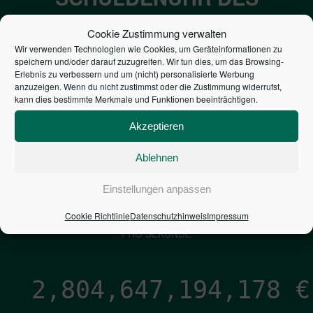
BUNDES DER
Cookie Zustimmung verwalten
STEUERZAHLER
Wir verwenden Technologien wie Cookies, um Geräteinformationen zu
speichern und/oder darauf zuzugreifen. Wir tun dies, um das Browsing-
Erlebnis zu verbessern und um (nicht) personalisierte Werbung
7,052
€
anzuzeigen. Wenn du nicht zustimmst oder die Zustimmung widerrufst,
kann dies bestimmte Merkmale und Funktionen beeinträchtigen.
NEUVERSCHULDUNG
Akzeptieren
PRO SEKUNDE
Ablehnen
1,601
€
Einstellungen anpassen
Cookie Richtlinie
Datenschutzhinweis
Impressum
ZINSEN
PRO SEKUNDE
2,804,647,195,024
€