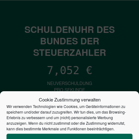
SCHULDENUHR DES
BUNDES DER
STEUERZAHLER
7,052
€
NEUVERSCHULDUNG
PRO SEKUNDE
Cookie Zustimmung verwalten
Wir verwenden Technologien wie Cookies, um Geräteinformationen zu
1,601
€
speichern und/oder darauf zuzugreifen. Wir tun dies, um das Browsing-
Erlebnis zu verbessern und um (nicht) personalisierte Werbung
anzuzeigen. Wenn du nicht zustimmst oder die Zustimmung widerrufst,
ZINSEN
kann dies bestimmte Merkmale und Funktionen beeinträchtigen.
PRO SEKUNDE