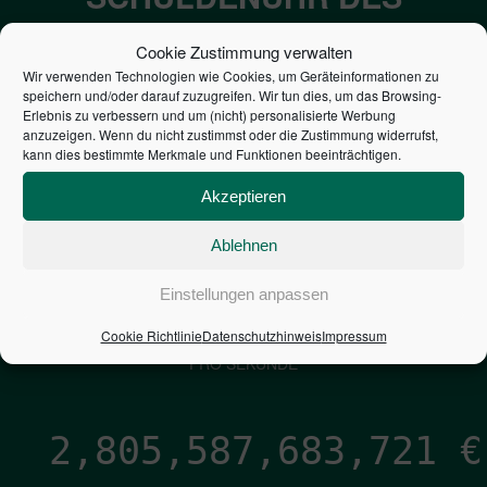
BUNDES DER
Cookie Zustimmung verwalten
STEUERZAHLER
Wir verwenden Technologien wie Cookies, um Geräteinformationen zu
speichern und/oder darauf zuzugreifen. Wir tun dies, um das Browsing-
Erlebnis zu verbessern und um (nicht) personalisierte Werbung
7,052
€
anzuzeigen. Wenn du nicht zustimmst oder die Zustimmung widerrufst,
kann dies bestimmte Merkmale und Funktionen beeinträchtigen.
NEUVERSCHULDUNG
Akzeptieren
PRO SEKUNDE
Ablehnen
1,601
€
Einstellungen anpassen
Cookie Richtlinie
Datenschutzhinweis
Impressum
ZINSEN
PRO SEKUNDE
2,805,587,684,990
€