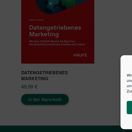
DATENGETRIEBENES
Wir
MARKETING
und
49,99
€
um 
Zus
In den Warenkorb