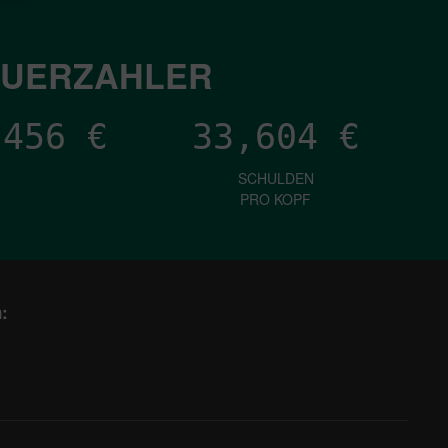
EUERZAHLER
,572
€
33,604
€
SCHULDEN
PRO KOPF
: