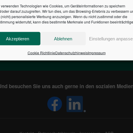
 verwenden Technologien wie Cookies, um Geräteinformationen zu speichern
/oder darauf zuzugreifen. Wir tun dies, um das Browsing-Erlebnis zu verbessern u
HR DES BUNDES DER ST
(nicht) personalisierte Werbung anzuzeigen. Wenn du nicht zustimmst oder die
timmung widerrufst, kann dies bestimmte Merkmale und Funktionen beeinträchtige
1
€
2,804,587,770
Akzeptieren
Ablehnen
Einstellungen anpasse
EN
STAATSVERSCHULDUNG
KUNDE
IN DEUTSCHLAND
Cookie Richtlinie
Datenschutzhinweis
Impressum
Und besuchen Sie uns auch gerne in den sozialen Medien