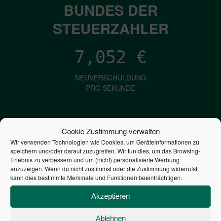
BUNDES DER
STEUERZAHLER
7,052
€
NEUVERSCHULDUNG
PRO SEKUNDE
1,601
€
Cookie Zustimmung verwalten
Wir verwenden Technologien wie Cookies, um Geräteinformationen zu
ZINSEN
speichern und/oder darauf zuzugreifen. Wir tun dies, um das Browsing-
PRO SEKUNDE
Erlebnis zu verbessern und um (nicht) personalisierte Werbung
anzuzeigen. Wenn du nicht zustimmst oder die Zustimmung widerrufst,
kann dies bestimmte Merkmale und Funktionen beeinträchtigen.
2,805,977,075,796
€
Akzeptieren
STAATSVERSCHULDUNG
Ablehnen