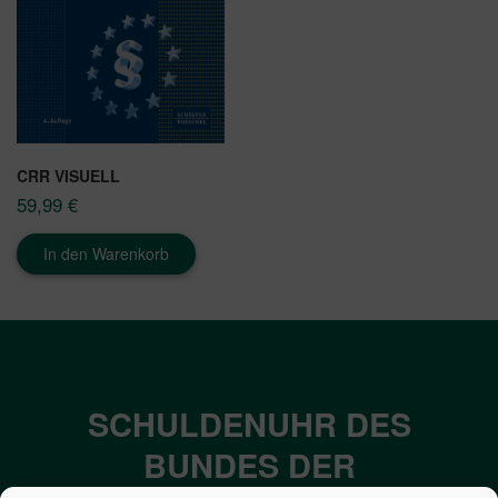
CRR VISUELL
59,99
€
In den Warenkorb
SCHULDENUHR DES
BUNDES DER