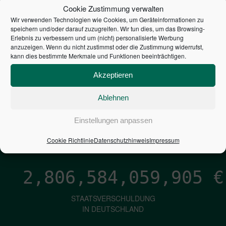
STEUERZAHLER
Cookie Zustimmung verwalten
Wir verwenden Technologien wie Cookies, um Geräteinformationen zu
7,052
€
speichern und/oder darauf zuzugreifen. Wir tun dies, um das Browsing-
Erlebnis zu verbessern und um (nicht) personalisierte Werbung
anzuzeigen. Wenn du nicht zustimmst oder die Zustimmung widerrufst,
NEUVERSCHULDUNG
kann dies bestimmte Merkmale und Funktionen beeinträchtigen.
PRO SEKUNDE
Akzeptieren
Ablehnen
1,601
€
Einstellungen anpassen
ZINSEN
PRO SEKUNDE
Cookie Richtlinie
Datenschutzhinweis
Impressum
2,806,584,060,752
€
STAATSVERSCHULDUNG
IN DEUTSCHLAND