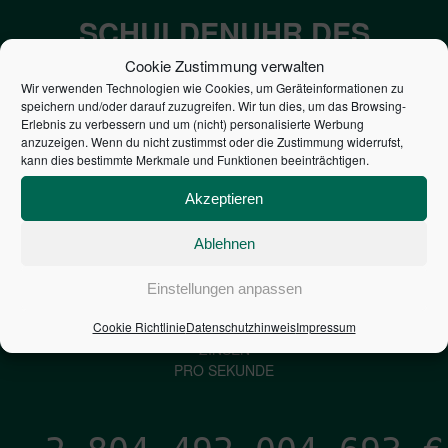
SCHULDENUHR DES
BUNDES DER
Cookie Zustimmung verwalten
Wir verwenden Technologien wie Cookies, um Geräteinformationen zu
STEUERZAHLER
speichern und/oder darauf zuzugreifen. Wir tun dies, um das Browsing-
Erlebnis zu verbessern und um (nicht) personalisierte Werbung
anzuzeigen. Wenn du nicht zustimmst oder die Zustimmung widerrufst,
7,052
€
kann dies bestimmte Merkmale und Funktionen beeinträchtigen.
Akzeptieren
NEUVERSCHULDUNG
PRO SEKUNDE
Ablehnen
Einstellungen anpassen
1,601
€
Cookie Richtlinie
Datenschutzhinweis
Impressum
ZINSEN
PRO SEKUNDE