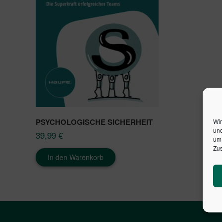
PSYCHOLOGISCHE SICHERHEIT
Wir
und
39,99
€
um 
Zus
In den Warenkorb