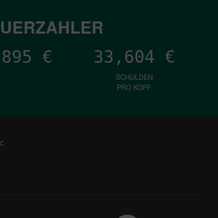
EUERZAHLER
,010
€
33,604
€
SCHULDEN
PRO KOPF
: