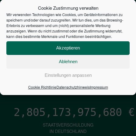
STEUERZAHLER
Cookie Zustimmung verwalten
Wir verwenden Technologien wie Cookies, um Geräteinformationen zu
speichern und/oder darauf zuzugreifen. Wir tun dies, um das Browsing-
7,052
€
Erlebnis zu verbessern und um (nicht) personalisierte Werbung
anzuzeigen. Wenn du nicht zustimmst oder die Zustimmung widerrufst,
kann dies bestimmte Merkmale und Funktionen beeinträchtigen.
NEUVERSCHULDUNG
PRO SEKUNDE
Akzeptieren
Ablehnen
1,601
€
Einstellungen anpassen
ZINSEN
Cookie Richtlinie
Datenschutzhinweis
Impressum
PRO SEKUNDE
2,805,173,976,928
€
STAATSVERSCHULDUNG
IN DEUTSCHLAND