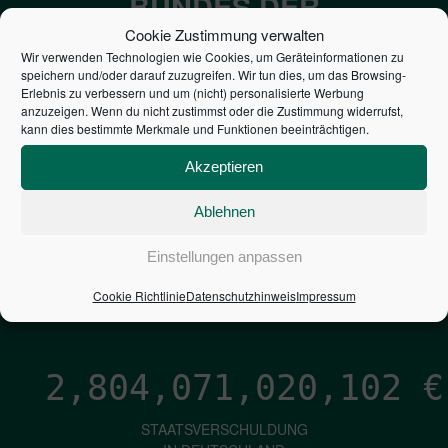
BUNDES DER
STEUERZAHLER
Cookie Zustimmung verwalten
Wir verwenden Technologien wie Cookies, um Geräteinformationen zu
speichern und/oder darauf zuzugreifen. Wir tun dies, um das Browsing-
7,052
€
Erlebnis zu verbessern und um (nicht) personalisierte Werbung
anzuzeigen. Wenn du nicht zustimmst oder die Zustimmung widerrufst,
kann dies bestimmte Merkmale und Funktionen beeinträchtigen.
NEUVERSCHULDUNG
PRO SEKUNDE
Akzeptieren
Ablehnen
1,601
€
Einstellungen anpassen
ZINSEN
Cookie Richtlinie
Datenschutzhinweis
Impressum
PRO SEKUNDE
2,804,071,021,364
€
STAATSVERSCHULDUNG