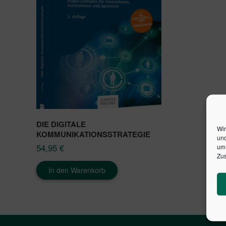
DIE DIGITALE
Wir
KOMMUNIKATIONSSTRATEGIE
und
54,95
€
um 
Zus
In den Warenkorb