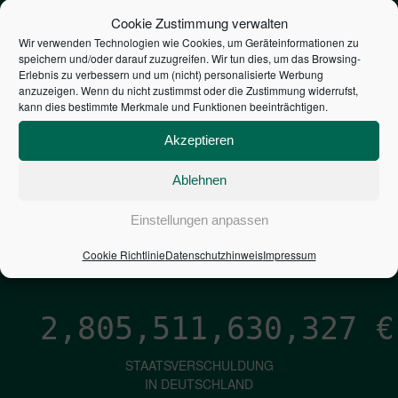
STEUERZAHLER
Cookie Zustimmung verwalten
Wir verwenden Technologien wie Cookies, um Geräteinformationen zu
speichern und/oder darauf zuzugreifen. Wir tun dies, um das Browsing-
7,052
€
Erlebnis zu verbessern und um (nicht) personalisierte Werbung
anzuzeigen. Wenn du nicht zustimmst oder die Zustimmung widerrufst,
kann dies bestimmte Merkmale und Funktionen beeinträchtigen.
NEUVERSCHULDUNG
PRO SEKUNDE
Akzeptieren
Ablehnen
1,601
€
Einstellungen anpassen
ZINSEN
Cookie Richtlinie
Datenschutzhinweis
Impressum
PRO SEKUNDE
2,805,511,631,173
€
STAATSVERSCHULDUNG
IN DEUTSCHLAND