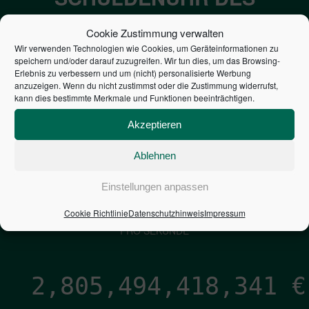
BUNDES DER
Cookie Zustimmung verwalten
STEUERZAHLER
Wir verwenden Technologien wie Cookies, um Geräteinformationen zu
speichern und/oder darauf zuzugreifen. Wir tun dies, um das Browsing-
Erlebnis zu verbessern und um (nicht) personalisierte Werbung
7,052
€
anzuzeigen. Wenn du nicht zustimmst oder die Zustimmung widerrufst,
kann dies bestimmte Merkmale und Funktionen beeinträchtigen.
NEUVERSCHULDUNG
Akzeptieren
PRO SEKUNDE
Ablehnen
1,601
€
Einstellungen anpassen
Cookie Richtlinie
Datenschutzhinweis
Impressum
ZINSEN
PRO SEKUNDE
2,805,494,419,540
€