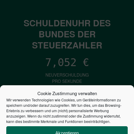
SCHULDENUHR DES
BUNDES DER
STEUERZAHLER
7,052
€
NEUVERSCHULDUNG
PRO SEKUNDE
Cookie Zustimmung verwalten
Wir verwenden Technologien wie Cookies, um Geräteinformationen zu
1,601
€
speichern und/oder darauf zuzugreifen. Wir tun dies, um das Browsing-
Erlebnis zu verbessern und um (nicht) personalisierte Werbung
anzuzeigen. Wenn du nicht zustimmst oder die Zustimmung widerrufst,
ZINSEN
kann dies bestimmte Merkmale und Funktionen beeinträchtigen.
PRO SEKUNDE
Akzeptieren