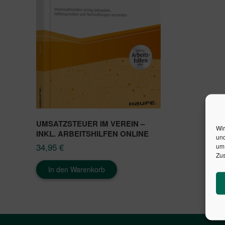
UMSATZSTEUER IM VEREIN –
Wir
INKL. ARBEITSHILFEN ONLINE
und
34,95
€
um 
Zus
In den Warenkorb