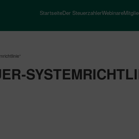
Startseite
Der Steuerzahler
Webinare
Mitgli
richtlinie“
R-SYSTEMRICHTLI