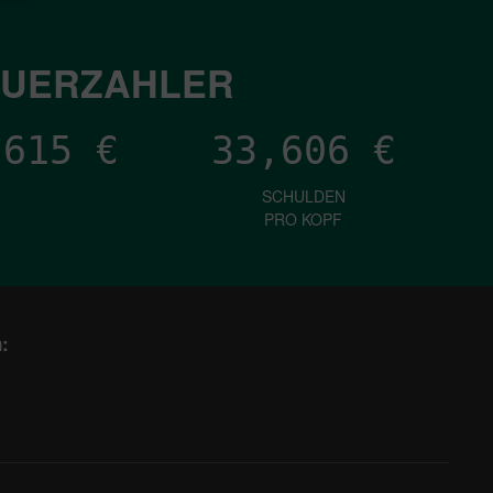
EUERZAHLER
,731
€
33,606
€
SCHULDEN
PRO KOPF
: