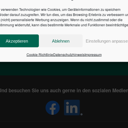
 verwenden Technologien wie Cookies, um Geräteinformationen zu speichern
/oder darauf zuzugreifen. Wir tun dies, um das Browsing-Erlebnis zu verbessern u
HR DES BUNDES DER ST
(nicht) personalisierte Werbung anzuzeigen. Wenn du nicht zustimmst oder die
timmung widerrufst, kann dies bestimmte Merkmale und Funktionen beeinträchtige
1
€
2,804,374,011
Akzeptieren
Ablehnen
Einstellungen anpasse
EN
STAATSVERSCHULDUNG
Cookie Richtlinie
Datenschutzhinweis
Impressum
KUNDE
IN DEUTSCHLAND
Und besuchen Sie uns auch gerne in den sozialen Medien