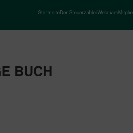
Startseite
Der Steuerzahler
Webinare
Mitgli
“
GE BUCH