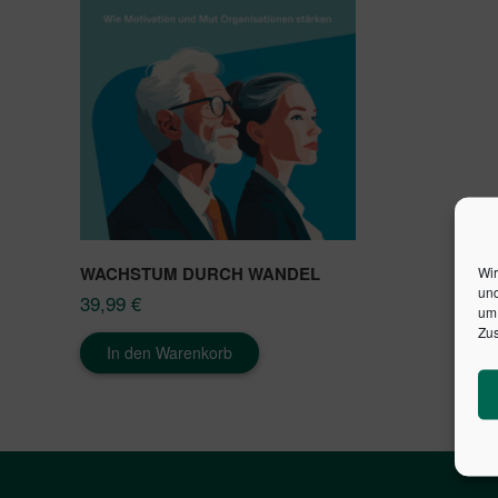
WACHSTUM DURCH WANDEL
Wir
und
39,99
€
um 
Zus
In den Warenkorb