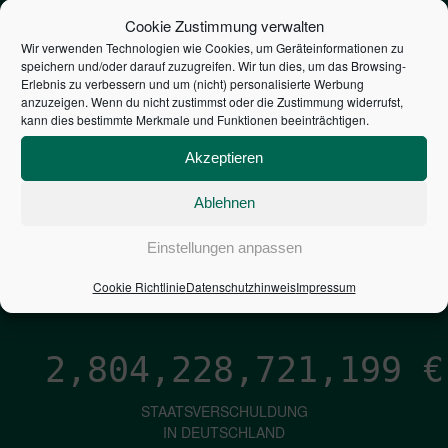
STEUERZAHLER
Cookie Zustimmung verwalten
Wir verwenden Technologien wie Cookies, um Geräteinformationen zu
speichern und/oder darauf zuzugreifen. Wir tun dies, um das Browsing-
7,052
€
Erlebnis zu verbessern und um (nicht) personalisierte Werbung
anzuzeigen. Wenn du nicht zustimmst oder die Zustimmung widerrufst,
kann dies bestimmte Merkmale und Funktionen beeinträchtigen.
NEUVERSCHULDUNG
PRO SEKUNDE
Akzeptieren
Ablehnen
1,601
€
Einstellungen anpassen
ZINSEN
Cookie Richtlinie
Datenschutzhinweis
Impressum
PRO SEKUNDE
2,804,228,722,469
€
STAATSVERSCHULDUNG
IN DEUTSCHLAND