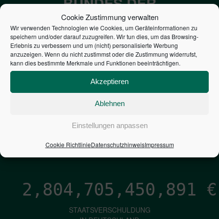
BUNDES DER
STEUERZAHLER
Cookie Zustimmung verwalten
Wir verwenden Technologien wie Cookies, um Geräteinformationen zu
speichern und/oder darauf zuzugreifen. Wir tun dies, um das Browsing-
7,052
€
Erlebnis zu verbessern und um (nicht) personalisierte Werbung
anzuzeigen. Wenn du nicht zustimmst oder die Zustimmung widerrufst,
kann dies bestimmte Merkmale und Funktionen beeinträchtigen.
NEUVERSCHULDUNG
PRO SEKUNDE
Akzeptieren
Ablehnen
1,601
€
Einstellungen anpassen
ZINSEN
Cookie Richtlinie
Datenschutzhinweis
Impressum
PRO SEKUNDE
2,804,705,451,738
€
STAATSVERSCHULDUNG