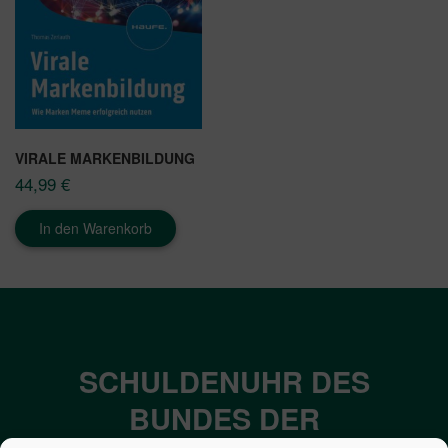
VIRALE MARKENBILDUNG
44,99
€
In den Warenkorb
SCHULDENUHR DES
BUNDES DER