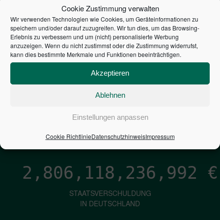
STEUERZAHLER
Cookie Zustimmung verwalten
Wir verwenden Technologien wie Cookies, um Geräteinformationen zu
7,052
€
speichern und/oder darauf zuzugreifen. Wir tun dies, um das Browsing-
Erlebnis zu verbessern und um (nicht) personalisierte Werbung
anzuzeigen. Wenn du nicht zustimmst oder die Zustimmung widerrufst,
NEUVERSCHULDUNG
kann dies bestimmte Merkmale und Funktionen beeinträchtigen.
PRO SEKUNDE
Akzeptieren
Ablehnen
1,601
€
Einstellungen anpassen
ZINSEN
PRO SEKUNDE
Cookie Richtlinie
Datenschutzhinweis
Impressum
2,806,118,238,226
€
STAATSVERSCHULDUNG
IN DEUTSCHLAND