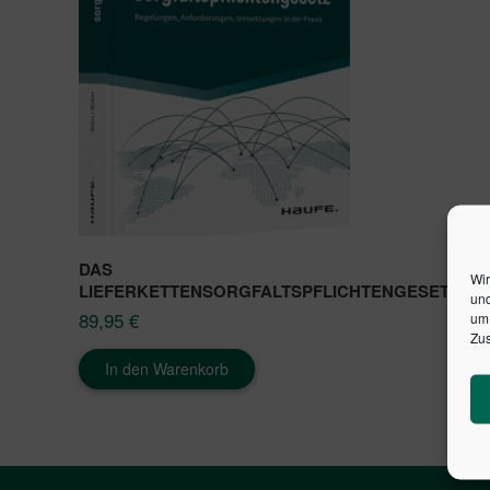
DAS
Wir
LIEFERKETTENSORGFALTSPFLICHTENGESETZ
und
89,95
€
um 
Zus
In den Warenkorb