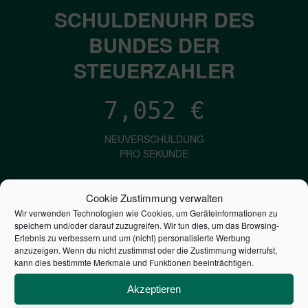
SCHULDENUHR DES
BUNDES DER
STEUERZAHLER
7,052
€
NEUVERSCHULDUNG
PRO SEKUNDE
Cookie Zustimmung verwalten
1,601
€
Wir verwenden Technologien wie Cookies, um Geräteinformationen zu
speichern und/oder darauf zuzugreifen. Wir tun dies, um das Browsing-
ZINSEN
Erlebnis zu verbessern und um (nicht) personalisierte Werbung
anzuzeigen. Wenn du nicht zustimmst oder die Zustimmung widerrufst,
PRO SEKUNDE
kann dies bestimmte Merkmale und Funktionen beeinträchtigen.
Akzeptieren
2,804,583,145,947
€