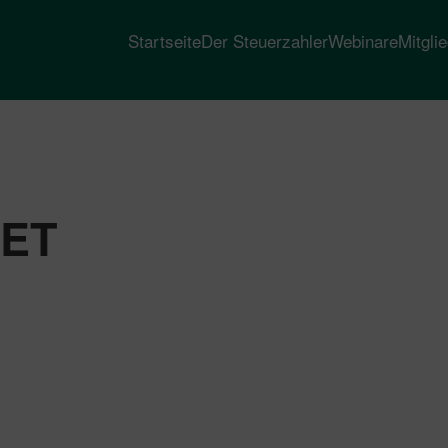
Startseite
Der Steuerzahler
Webinare
Mitgli
TET