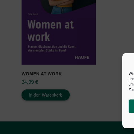
WOMEN AT WORK
Wir
und
34,99
€
um 
Zus
In den Warenkorb