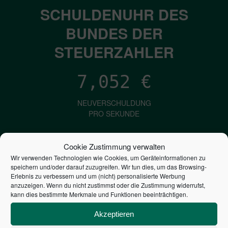
SCHULDENUHR DES
BUNDES DER
STEUERZAHLER
7,052
€
NEUVERSCHULDUNG
PRO SEKUNDE
Cookie Zustimmung verwalten
1,601
€
Wir verwenden Technologien wie Cookies, um Geräteinformationen zu
speichern und/oder darauf zuzugreifen. Wir tun dies, um das Browsing-
ZINSEN
Erlebnis zu verbessern und um (nicht) personalisierte Werbung
anzuzeigen. Wenn du nicht zustimmst oder die Zustimmung widerrufst,
PRO SEKUNDE
kann dies bestimmte Merkmale und Funktionen beeinträchtigen.
Akzeptieren
2,804,898,183,793
€