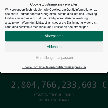
STEUERZAHLER
Cookie Zustimmung verwalten
Wir verwenden Technologien wie Cookies, um Geräteinformationen zu
7,052
€
speichern und/oder darauf zuzugreifen. Wir tun dies, um das Browsing-
Erlebnis zu verbessern und um (nicht) personalisierte Werbung
anzuzeigen. Wenn du nicht zustimmst oder die Zustimmung widerrufst,
NEUVERSCHULDUNG
kann dies bestimmte Merkmale und Funktionen beeinträchtigen.
PRO SEKUNDE
Akzeptieren
Ablehnen
1,601
€
Einstellungen anpassen
ZINSEN
PRO SEKUNDE
Cookie Richtlinie
Datenschutzhinweis
Impressum
2,804,766,234,865
€
STAATSVERSCHULDUNG
IN DEUTSCHLAND