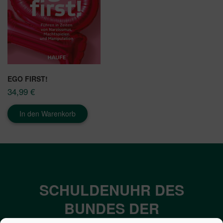
EGO FIRST!
34,99
€
In den Warenkorb
SCHULDENUHR DES
BUNDES DER