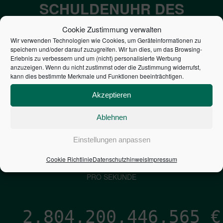
SCHULDENUHR DES
BUNDES DER
Cookie Zustimmung verwalten
STEUERZAHLER
Wir verwenden Technologien wie Cookies, um Geräteinformationen zu
speichern und/oder darauf zuzugreifen. Wir tun dies, um das Browsing-
Erlebnis zu verbessern und um (nicht) personalisierte Werbung
anzuzeigen. Wenn du nicht zustimmst oder die Zustimmung widerrufst,
7,052
€
kann dies bestimmte Merkmale und Funktionen beeinträchtigen.
NEUVERSCHULDUNG
Akzeptieren
PRO SEKUNDE
Ablehnen
Einstellungen anpassen
1,601
€
Cookie Richtlinie
Datenschutzhinweis
Impressum
ZINSEN
PRO SEKUNDE
2,804,200,447,411
€