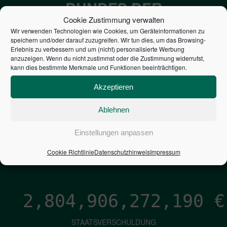
BUNDES DER
Cookie Zustimmung verwalten
STEUERZAHLER
Wir verwenden Technologien wie Cookies, um Geräteinformationen zu
speichern und/oder darauf zuzugreifen. Wir tun dies, um das Browsing-
Erlebnis zu verbessern und um (nicht) personalisierte Werbung
7,052
€
anzuzeigen. Wenn du nicht zustimmst oder die Zustimmung widerrufst,
kann dies bestimmte Merkmale und Funktionen beeinträchtigen.
NEUVERSCHULDUNG
Akzeptieren
PRO SEKUNDE
Ablehnen
1,601
€
Einstellungen anpassen
ZINSEN
Cookie Richtlinie
Datenschutzhinweis
Impressum
PRO SEKUNDE
2,804,906,273,460
€
STAATSVERSCHULDUNG