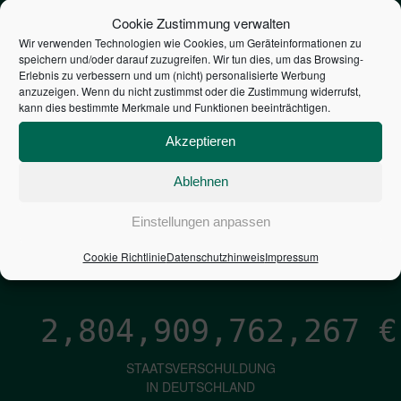
STEUERZAHLER
Cookie Zustimmung verwalten
Wir verwenden Technologien wie Cookies, um Geräteinformationen zu
speichern und/oder darauf zuzugreifen. Wir tun dies, um das Browsing-
7,052
€
Erlebnis zu verbessern und um (nicht) personalisierte Werbung
anzuzeigen. Wenn du nicht zustimmst oder die Zustimmung widerrufst,
kann dies bestimmte Merkmale und Funktionen beeinträchtigen.
NEUVERSCHULDUNG
PRO SEKUNDE
Akzeptieren
Ablehnen
1,601
€
Einstellungen anpassen
ZINSEN
Cookie Richtlinie
Datenschutzhinweis
Impressum
PRO SEKUNDE
2,804,909,763,121
€
STAATSVERSCHULDUNG
IN DEUTSCHLAND