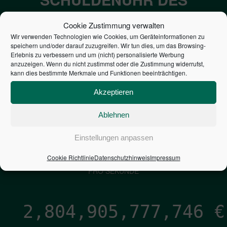
BUNDES DER
Cookie Zustimmung verwalten
STEUERZAHLER
Wir verwenden Technologien wie Cookies, um Geräteinformationen zu
speichern und/oder darauf zuzugreifen. Wir tun dies, um das Browsing-
Erlebnis zu verbessern und um (nicht) personalisierte Werbung
7,052
€
anzuzeigen. Wenn du nicht zustimmst oder die Zustimmung widerrufst,
kann dies bestimmte Merkmale und Funktionen beeinträchtigen.
NEUVERSCHULDUNG
Akzeptieren
PRO SEKUNDE
Ablehnen
1,601
€
Einstellungen anpassen
Cookie Richtlinie
Datenschutzhinweis
Impressum
ZINSEN
PRO SEKUNDE
2,804,905,778,600
€