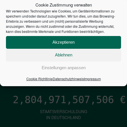
STEUERZAHLER
Cookie Zustimmung verwalten
Wir verwenden Technologien wie Cookies, um Geräteinformationen zu
7,052
€
speichern und/oder darauf zuzugreifen. Wir tun dies, um das Browsing-
Erlebnis zu verbessern und um (nicht) personalisierte Werbung
anzuzeigen. Wenn du nicht zustimmst oder die Zustimmung widerrufst,
NEUVERSCHULDUNG
kann dies bestimmte Merkmale und Funktionen beeinträchtigen.
PRO SEKUNDE
Akzeptieren
Ablehnen
1,601
€
Einstellungen anpassen
ZINSEN
PRO SEKUNDE
Cookie Richtlinie
Datenschutzhinweis
Impressum
2,804,971,508,775
€
STAATSVERSCHULDUNG
IN DEUTSCHLAND