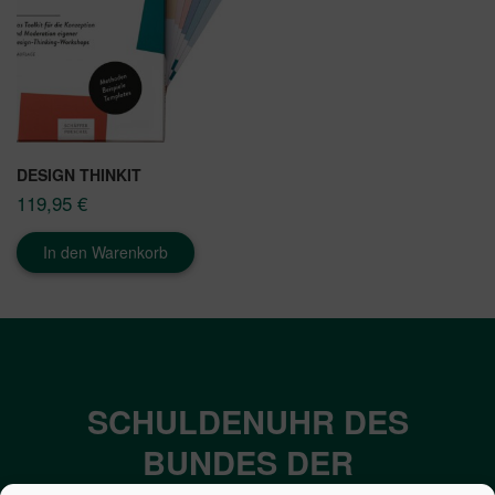
DESIGN THINKIT
119,95
€
In den Warenkorb
SCHULDENUHR DES
BUNDES DER