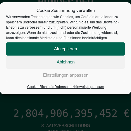
BUNDES DER
STEUERZAHLER
Cookie Zustimmung verwalten
Wir verwenden Technologien wie Cookies, um Geräteinformationen zu
speichern und/oder darauf zuzugreifen. Wir tun dies, um das Browsing-
7,052
€
Erlebnis zu verbessern und um (nicht) personalisierte Werbung
anzuzeigen. Wenn du nicht zustimmst oder die Zustimmung widerrufst,
kann dies bestimmte Merkmale und Funktionen beeinträchtigen.
NEUVERSCHULDUNG
PRO SEKUNDE
Akzeptieren
Ablehnen
1,601
€
Einstellungen anpassen
ZINSEN
Cookie Richtlinie
Datenschutzhinweis
Impressum
PRO SEKUNDE
2,804,906,396,298
€
STAATSVERSCHULDUNG