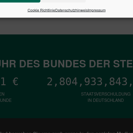
Cookie Richtlinie
Datenschutzhinweis
Impressum
HR DES BUNDES DER ST
1
€
2,804,933,846
EN
STAATSVERSCHULDUNG
KUNDE
IN DEUTSCHLAND