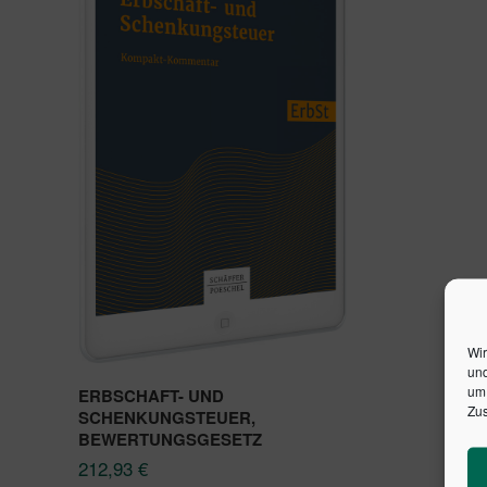
Wir
und
um 
ERBSCHAFT- UND
Zus
SCHENKUNGSTEUER,
BEWERTUNGSGESETZ
212,93
€