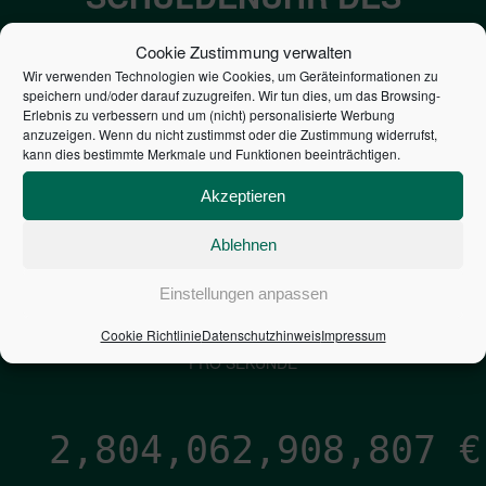
BUNDES DER
Cookie Zustimmung verwalten
STEUERZAHLER
Wir verwenden Technologien wie Cookies, um Geräteinformationen zu
speichern und/oder darauf zuzugreifen. Wir tun dies, um das Browsing-
Erlebnis zu verbessern und um (nicht) personalisierte Werbung
7,052
€
anzuzeigen. Wenn du nicht zustimmst oder die Zustimmung widerrufst,
kann dies bestimmte Merkmale und Funktionen beeinträchtigen.
NEUVERSCHULDUNG
Akzeptieren
PRO SEKUNDE
Ablehnen
1,601
€
Einstellungen anpassen
Cookie Richtlinie
Datenschutzhinweis
Impressum
ZINSEN
PRO SEKUNDE
2,804,062,910,034
€